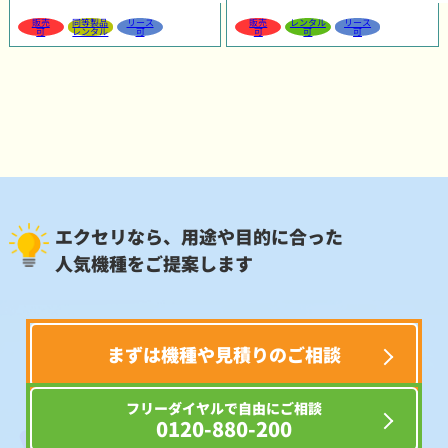
販売
同等製品
リース
販売
レンタル
リース
可
レンタル
可
可
可
可
エクセリなら、用途や目的に合った
人気機種をご提案します
まずは機種や見積りのご相談
フリーダイヤルで自由にご相談
0120-880-200