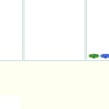
レンタル
リース
可
可