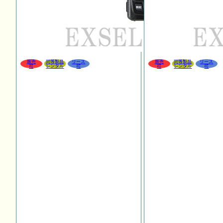
販売
同等製品
リース
販売
同等製品
リース
可
レンタル
可
可
レンタル
可