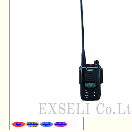
販売
同等製品
リース
中古購入
可
レンタル
可
可