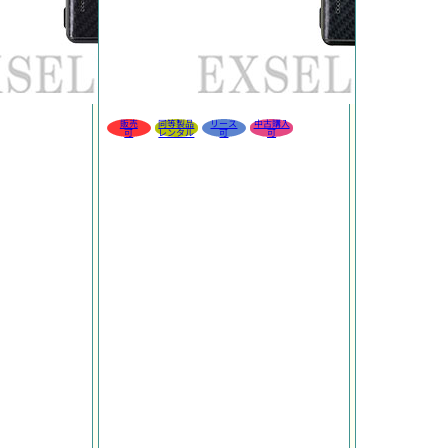
販売
同等製品
リース
中古購入
可
レンタル
可
可