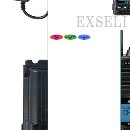
販売
レンタル
リース
可
可
可