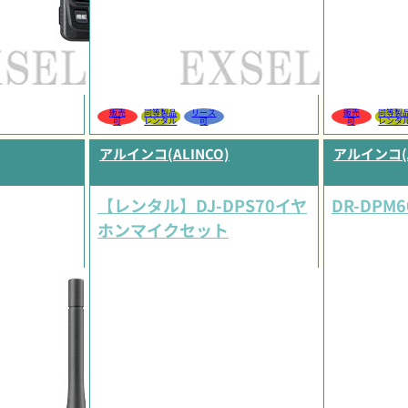
販売
同等製品
リース
販売
同等製
可
レンタル
可
可
レンタ
アルインコ(ALINCO)
アルインコ(A
【レンタル】DJ-DPS70イヤ
DR-DPM6
ホンマイクセット