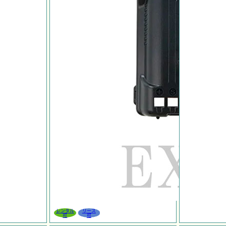
レンタル
リース
可
可