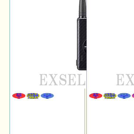
販売
同等製品
リース
販売
同等製品
リース
可
レンタル
可
可
レンタル
可