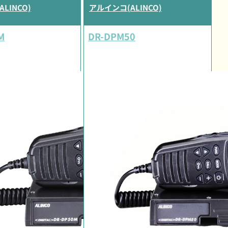
LINCO)
アルインコ(ALINCO)
M
DR-DPM50