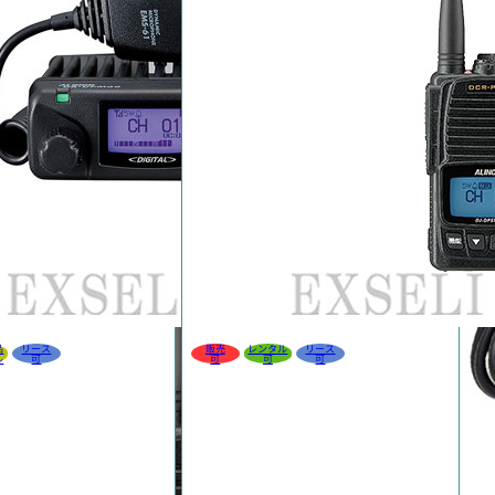
品
リース
販売
レンタル
リース
ル
可
可
可
可