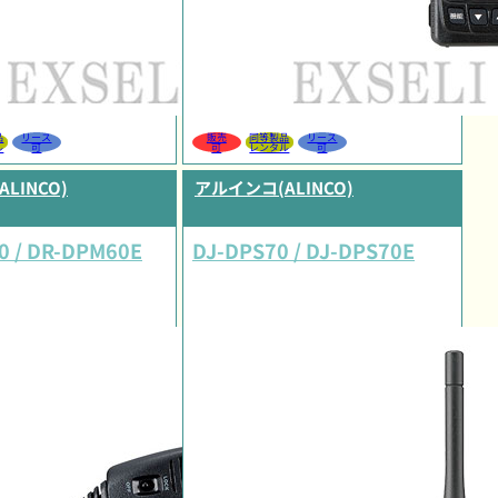
品
リース
販売
同等製品
リース
ル
可
可
レンタル
可
LINCO)
アルインコ(ALINCO)
0 / DR-DPM60E
DJ-DPS70 / DJ-DPS70E