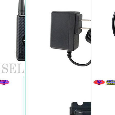
中古購入
販売
同等製
可
可
レンタ