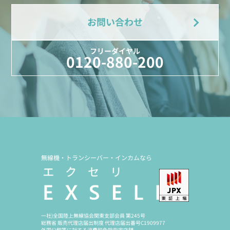
お問い合わせ
フリーダイヤル
0120-880-200
無線機・トランシーバー・インカムなら
一社)全国陸上無線協会関東支部会員 第245号
総務省 販売代理店届出制度 代理店届出番号C1909977
外国公館等に対する消費税免除指定店舗