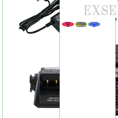
販売
同等製品
リース
可
レンタル
可