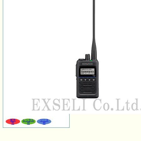
販売
レンタル
リース
可
可
可