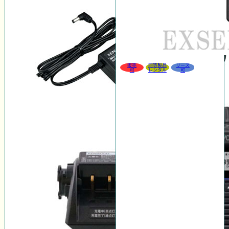
販売
同等製品
リース
可
レンタル
可