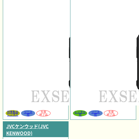
同等製品
リース
生産
レンタル
リース
生産
レンタル
可
終了品
可
可
終了品
JVCケンウッド(JVC
KENWOOD)