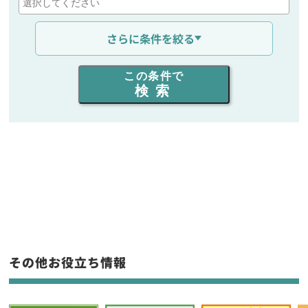
通信距離を選ぶ
さらに条件を絞る
出力を選ぶ
この条件で
検索
同時通話人数を選ぶ
販売
/
レンタル
/
リース
新品
/
中古
生産終了品を含む
フリーワード入力(製品名等)
その他お役立ち情報
選択条件をリセット