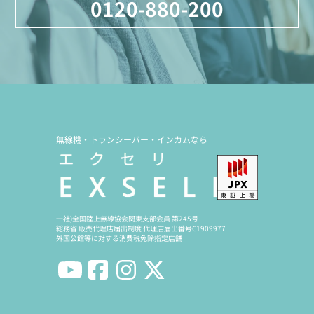
0120-880-200
無線機・トランシーバー・インカムなら
一社)全国陸上無線協会関東支部会員 第245号
総務省 販売代理店届出制度 代理店届出番号C1909977
外国公館等に対する消費税免除指定店舗