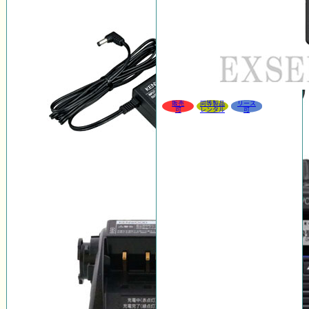
販売
同等製品
リース
可
レンタル
可