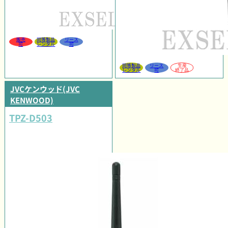
販売
同等製品
リース
可
レンタル
可
同等製品
リース
生産
レンタル
可
終了品
JVCケンウッド(JVC
KENWOOD)
TPZ-D503