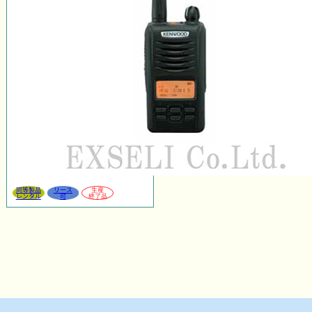
同等製品
リース
生産
レンタル
可
終了品