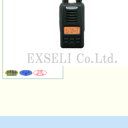
同等製品
リース
生産
レンタル
可
終了品