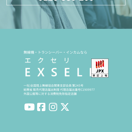
無線機・トランシーバー・インカムなら
一社)全国陸上無線協会関東支部会員 第245号
総務省 販売代理店届出制度 代理店届出番号C1909977
外国公館等に対する消費税免除指定店舗