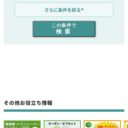
通信距離を選ぶ
さらに条件を絞る
出力を選ぶ
この条件で
検索
同時通話人数を選ぶ
販売
/
レンタル
/
リース
新品
/
中古
生産終了品を含む
フリーワード入力(製品名等)
その他お役立ち情報
選択条件をリセット