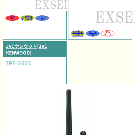
販売
同等製品
リース
可
レンタル
可
同等製品
リース
生産
レンタル
可
終了品
JVCケンウッド(JVC
KENWOOD)
TPZ-D503