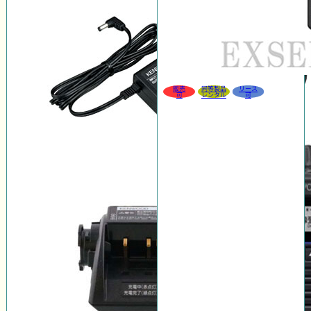
販売
同等製品
リース
可
レンタル
可