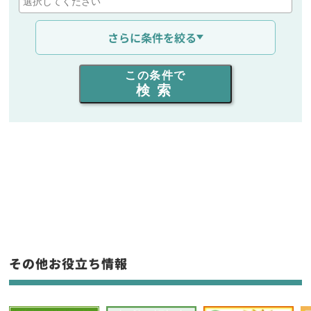
通信距離を選ぶ
さらに条件を絞る
出力を選ぶ
この条件で
検索
同時通話人数を選ぶ
販売
/
レンタル
/
リース
新品
/
中古
生産終了品を含む
フリーワード入力(製品名等)
その他お役立ち情報
選択条件をリセット