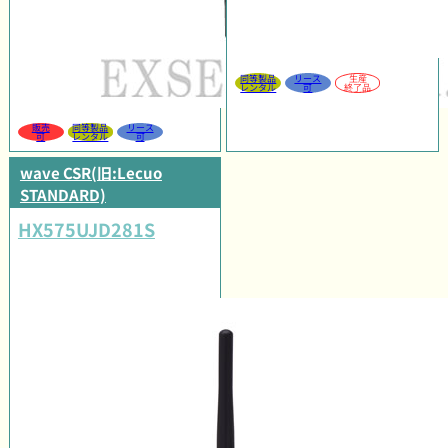
同等製品
リース
生産
レンタル
可
終了品
販売
同等製品
リース
可
レンタル
可
wave CSR(旧:Lecuo
STANDARD)
HX575UJD281S