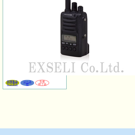
同等製品
リース
生産
レンタル
可
終了品