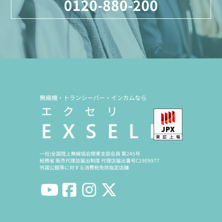
0120-880-200
無線機・トランシーバー・インカムなら
一社)全国陸上無線協会関東支部会員 第245号
総務省 販売代理店届出制度 代理店届出番号C1909977
外国公館等に対する消費税免除指定店舗