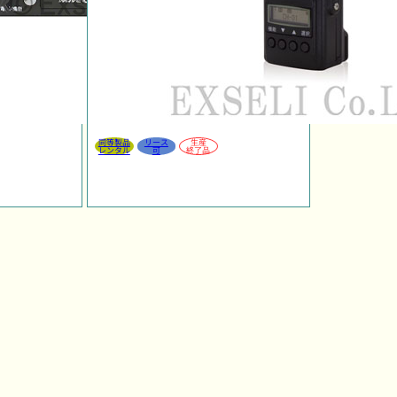
同等製品
リース
生産
レンタル
可
終了品