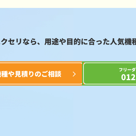
エクセリなら、用途や目的に合った
人気機
フリーダ
機種や見積りのご相談
012