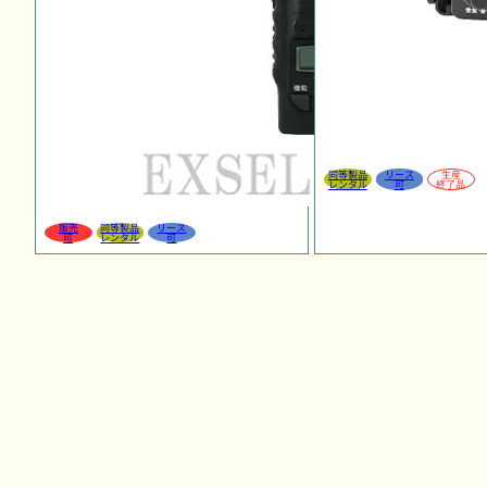
同等製品
リース
生産
レンタル
可
終了品
販売
同等製品
リース
可
レンタル
可