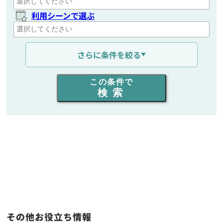
利用シーンで選ぶ
通信距離を選ぶ
さらに条件を絞る
出力を選ぶ
この条件で
検索
同時通話人数を選ぶ
販売
/
レンタル
/
リース
新品
/
中古
生産終了品を含む
フリーワード入力(製品名等)
その他お役立ち情報