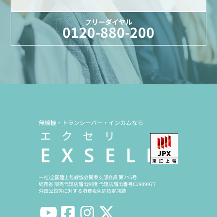
フリーダイヤル
0120-880-200
無線機・トランシーバー・インカムなら
一社)全国陸上無線協会関東支部会員 第245号
総務省 販売代理店届出制度 代理店届出番号C1909977
外国公館等に対する消費税免除指定店舗