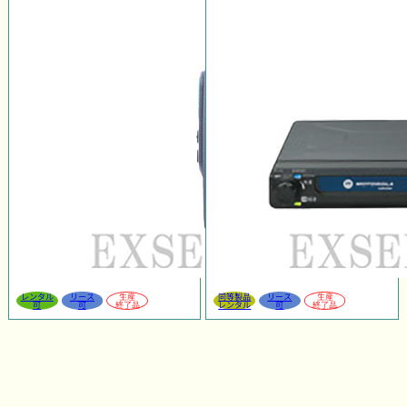
レンタル
リース
生産
同等製品
リース
生産
可
可
終了品
レンタル
可
終了品