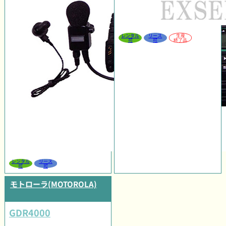
レンタル
リース
生産
可
可
終了品
レンタル
リース
可
可
モトローラ(MOTOROLA)
GDR4000