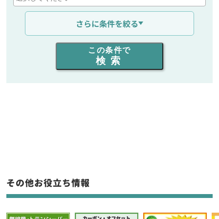
通信距離を選ぶ
さらに条件を絞る
出力を選ぶ
この条件で
検索
同時通話人数を選ぶ
販売
/
レンタル
/
リース
新品
/
中古
生産終了品を含む
フリーワード入力(製品名等)
その他お役立ち情報
選択条件をリセット