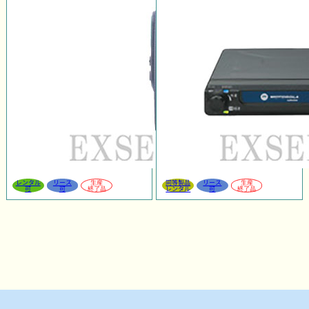
レンタル
リース
生産
同等製品
リース
生産
可
可
終了品
レンタル
可
終了品