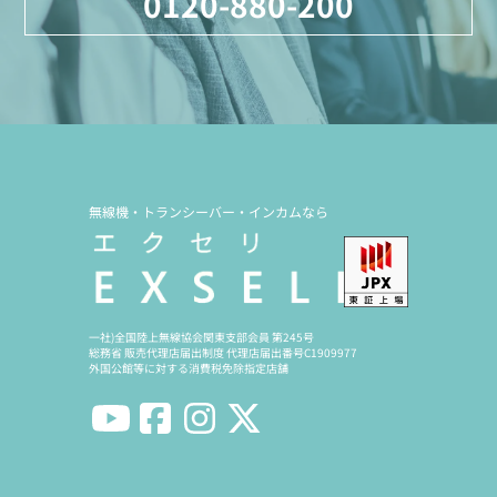
0120-880-200
無線機・トランシーバー・インカムなら
一社)全国陸上無線協会関東支部会員 第245号
総務省 販売代理店届出制度 代理店届出番号C1909977
外国公館等に対する消費税免除指定店舗