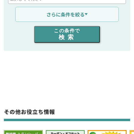
通信距離を選ぶ
さらに条件を絞る
出力を選ぶ
この条件で
検索
同時通話人数を選ぶ
販売
/
レンタル
/
リース
新品
/
中古
生産終了品を含む
フリーワード入力(製品名等)
その他お役立ち情報
選択条件をリセット