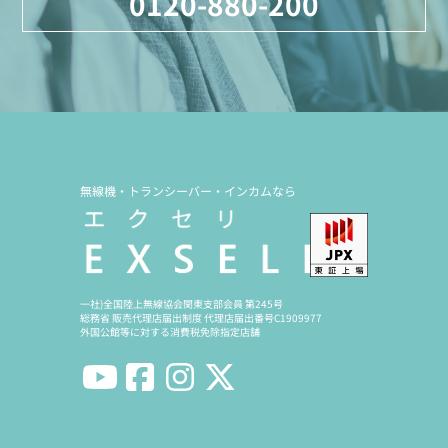
0120-880-200
無線機・トランシーバー・インカムなら
一社)全国陸上無線協会関東支部会員 第245号
総務省 販売代理店届出制度 代理店届出番号C1909977
外国公館等に対する消費税免除指定店舗