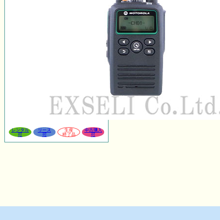
レンタル
リース
生産
中古購入
可
可
終了品
可