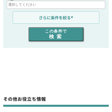
通信距離を選ぶ
さらに条件を絞る
出力を選ぶ
この条件で
検索
同時通話人数を選ぶ
販売
/
レンタル
/
リース
新品
/
中古
生産終了品を含む
フリーワード入力(製品名等)
その他お役立ち情報