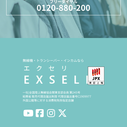
フリーダイヤル
0120-880-200
無線機・トランシーバー・インカムなら
一社)全国陸上無線協会関東支部会員 第245号
総務省 販売代理店届出制度 代理店届出番号C1909977
外国公館等に対する消費税免除指定店舗