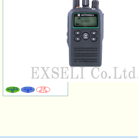
レンタル
リース
生産
可
可
終了品