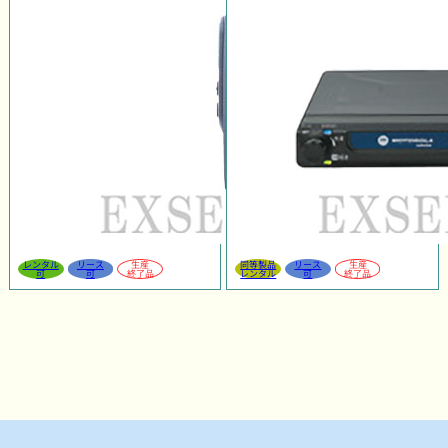
レンタル
リース
生産
同等製品
リース
生産
可
可
終了品
レンタル
可
終了品