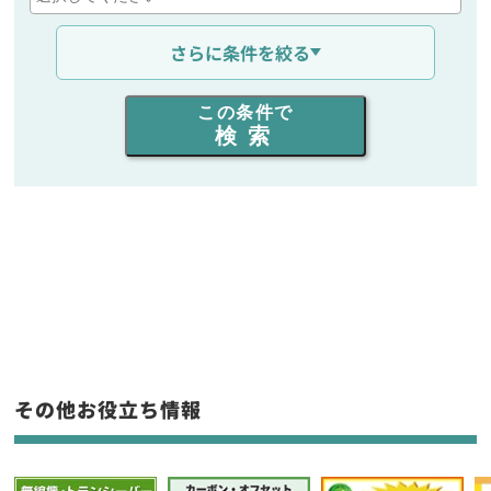
通信距離を選ぶ
さらに条件を絞る
出力を選ぶ
この条件で
検索
同時通話人数を選ぶ
販売
/
レンタル
/
リース
新品
/
中古
生産終了品を含む
フリーワード入力(製品名等)
その他お役立ち情報
選択条件をリセット