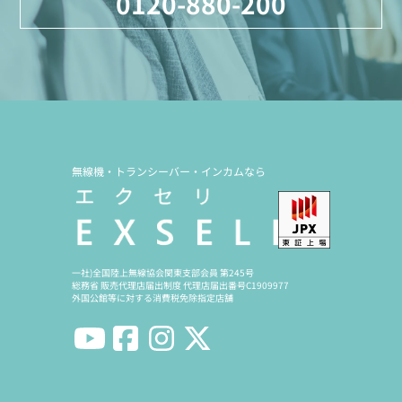
0120-880-200
無線機・トランシーバー・インカムなら
一社)全国陸上無線協会関東支部会員 第245号
総務省 販売代理店届出制度 代理店届出番号C1909977
外国公館等に対する消費税免除指定店舗