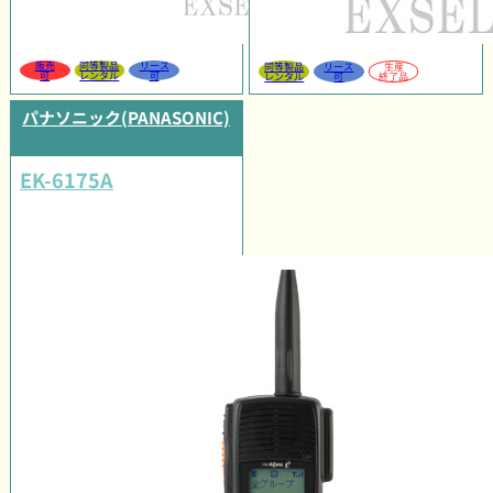
販売
同等製品
リース
同等製品
リース
生産
可
レンタル
可
レンタル
可
終了品
パナソニック(PANASONIC)
EK-6175A