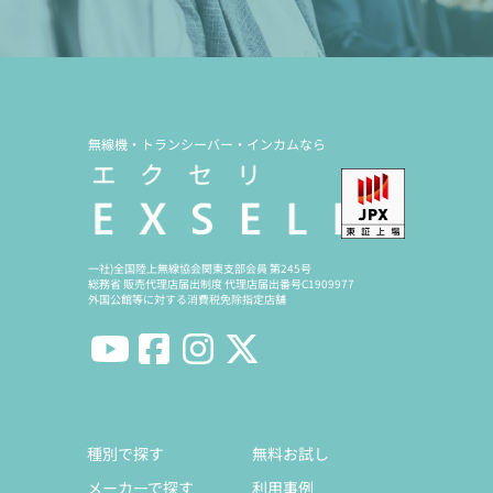
無線機・トランシーバー・インカムなら
一社)全国陸上無線協会関東支部会員 第245号
総務省 販売代理店届出制度 代理店届出番号C1909977
外国公館等に対する消費税免除指定店舗
種別で探す
無料お試し
メーカーで探す
利用事例