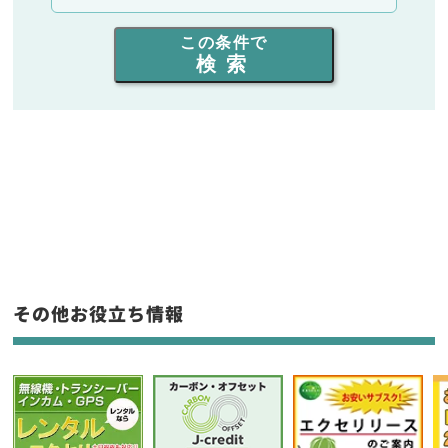
出力を選ぶ
この条件で
検索
同時通話人数を選ぶ
販売
/
レンタル
/
リース
新品
/
中古
生産終了品を含む
フリーワード入力(製品名等)
その他お役立ち情報
選択条件をリセット