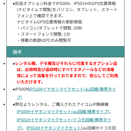
●別途オプション料金でIP500H、IP501HのGPS位置情報
(ナビタイムで閲覧)をパソコン、タブレット、スマート
フォン上で確認できます。
ナビタイムGPS位置情報の更新頻度:
・パソコン/タブレットで閲覧: 30秒
・スマートフォンで閲覧: 1分
・移動の軌跡はPCのみ閲覧可
備考
●
レンタル機、デモ機及びそれらに付属するオプション品
は、出荷時及び返却時にすべてエタノールなどの消毒
液によって消毒を行っておりますので、安心してご利用
いただけます。
●IP500M
IP510Hイヤホンマイクセット(au回線/携帯タイ
プ)
●弊社よりレンタル、ご購入されたアイコムIP無線機
IP500Hイヤホンマイクセット(au回線/携帯タイプ)
、
IP501Hイヤホンマイクセット(ドコモ回線/携帯タイ
プ)
、
IP502Hイヤホンマイクセット
(au回線かドコモ回