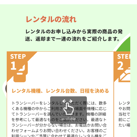
レンタルの流れ
レンタルのお申し込みから実際の商品の発
送、返却まで一連の流れをご紹介します。
STEP
STEP
1
2
レンタル機種、レンタル台数、日程を決める
トランシーバーをレンタルしていただく際には、数多
レンタル
くある機種の中からご利用されたい場面や機種に応じ
やお問い
てトランシーバーを選んでいただきます。機種の詳細
当社では
scrollable
を参考にして最適なものをご選択ください。最適なト
前にご使
ランシーバーが分からない場合は、お電話かお問い合
たい場合
わせフォームよりお問い合わせください。お客様のご
利用シーンやご予算に合わせて最適なレンタル機をご