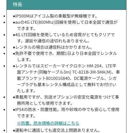
特長
●IP500Mはアイコム製の車載型IP無線機です。
●auの4G LTE(800Mhz)回線を使用して日本全国で通信が
できます。
●4G LTE回線を使用しているため音質がとてもクリアで
す。遅延や通信の途切れもありません。
●レンタルの場合は通信料はかかりません。
●免許不要で使用でき、期間1日より日本全国でレンタル
します。
●レンタルではスピーカーマイクロホン HM-204、LTE平
面アンテナ(同軸ケーブル3m) TC-821B-3M-SMA(M)、車
載ブランケット8010016840、DC電源ケーブル、シガ
ープラグも基本レンタル構成品として無料でお付けい
たします。
●車載用ですが、別途オプションの安定化電源をつけて事
務所用としても使用できます。
●IP54の防水・防塵性能。雨や砂埃の中でも安心して使用
できます。
※防塵、防水規格の詳細はこちら
●運転中に通話しても道交法上問題ありません。