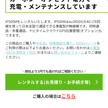
IP500Mをレンタルいたします。IP500Mはau(KDDI)の4G LTE回
線を使って日本全国で通話できる車載型IP無線機です。同時通
話・多重通話、ナビタイムクラウドGPS位置管理(オプション)も
できます。
この商品のご購入や
中古品
、
同等商品を購入
、
EXSELIリース
を
ご利用の際は以下よりお進みください。お問い合わせは
お電話
(365日深夜まで対応)
かまたは
お問い合わせフォーム
よりご連絡
ください。
レンタルする(お見積り・お手続き等)
こちら
ご購入の場合は