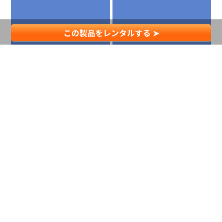
この製品をレンタルする ➤
カジノ
先導車・誘導車