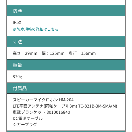
防塵
IP5X
※防塵規格の詳細はこちら
寸法
高さ：29mm 幅：125mm 奥行：156mm
重量
870g
付属品
スピーカーマイクロホン HM-204
LTE平面アンテナ(同軸ケーブル3m) TC-821B-3M-SMA(M)
車載ブランケット 8010016840
DC電源ケーブル
シガープラグ