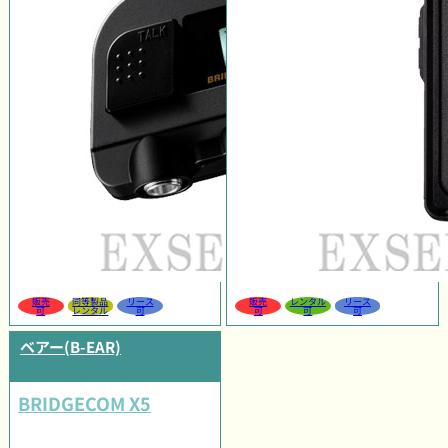
販売
同等製品
リース
販売
レンタル
リース
可
レンタル
可
可
可
可
ベアー(B-EAR)
BRIDGECOM X5