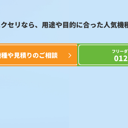
エクセリなら、用途や目的に合った
人気機
フリーダ
機種や見積りのご相談
012