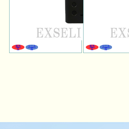
販売
リース
販売
リース
可
可
可
可