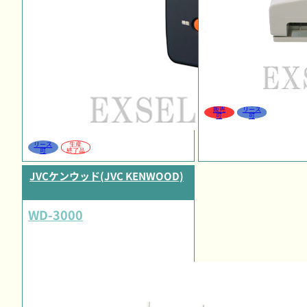
販売
リース
可
可
リース
生産
可
終了品
JVCケンウッド(JVC KENWOOD)
WD-3000