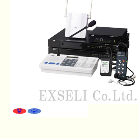
販売
リース
可
可