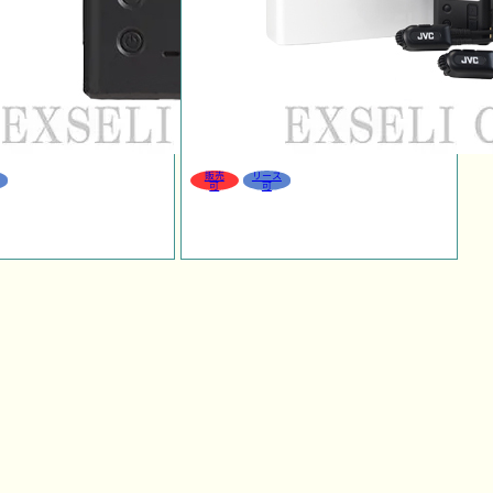
販売
リース
可
可