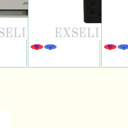
販売
リース
販売
リース
可
可
可
可