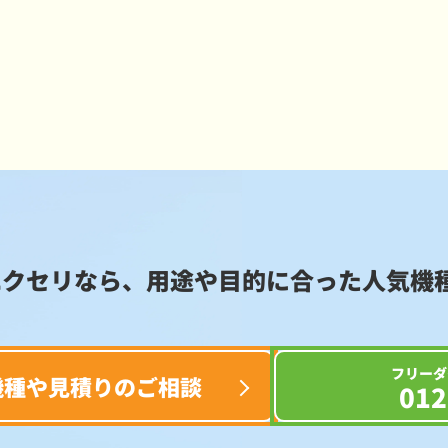
エクセリなら、用途や目的に合った
人気機
フリーダ
機種や見積りのご相談
012