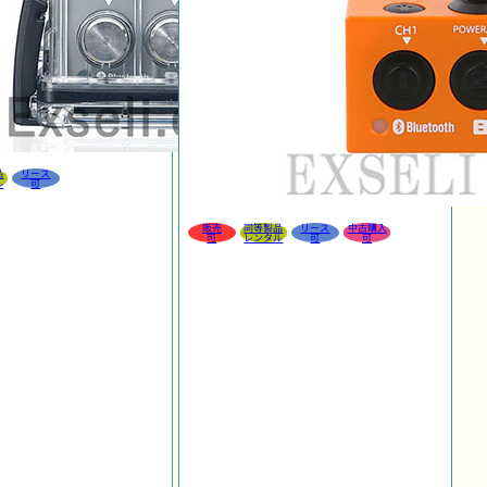
品
リース
ル
可
販売
同等製品
リース
中古購入
可
レンタル
可
可