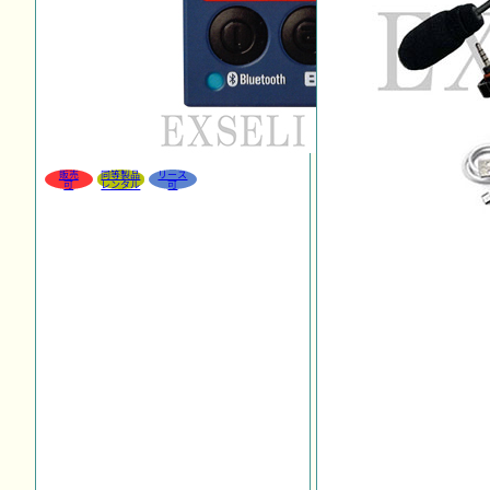
販売
同等製品
リース
可
レンタル
可