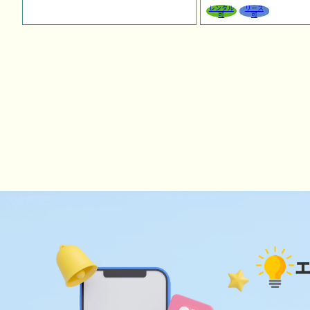
レンタル
リース
可
可