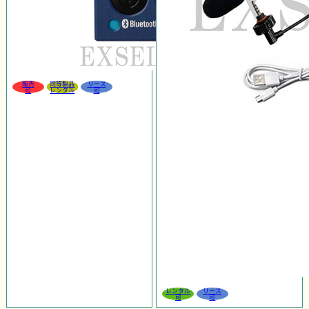
販売
同等製品
リース
可
レンタル
可
レンタル
リース
可
可