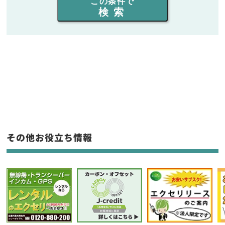
この条件で
検索
同時通話人数を選ぶ
販売
/
レンタル
/
リース
新品
/
中古
生産終了品を含む
フリーワード入力(製品名等)
その他お役立ち情報
選択条件をリセット