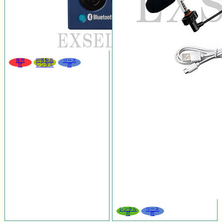
販売
同等製品
リース
可
レンタル
可
レンタル
リース
可
可