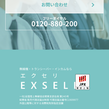
お問い合わせ
フリーダイヤル
0120-880-200
無線機・トランシーバー・インカムなら
一社)全国陸上無線協会関東支部会員 第245号
総務省 販売代理店届出制度 代理店届出番号C1909977
外国公館等に対する消費税免除指定店舗