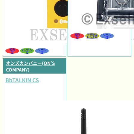
販売
同等製品
リース
可
レンタル
可
販売
レンタル
リース
可
可
可
オンズカンパニー(ON'S
COMPANY)
BbTALKIN CS