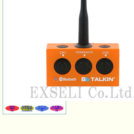
販売
同等製品
リース
中古購入
可
レンタル
可
可