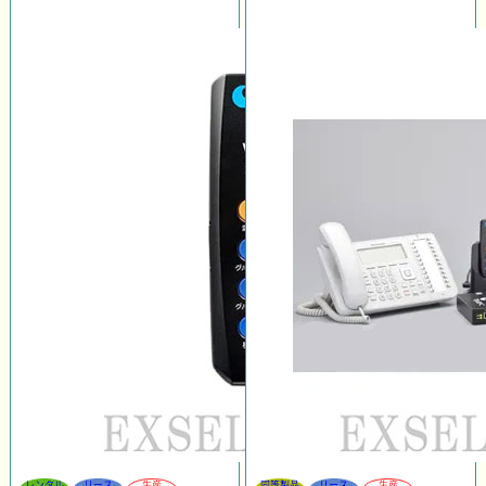
レンタル
リース
生産
同等製品
リース
生産