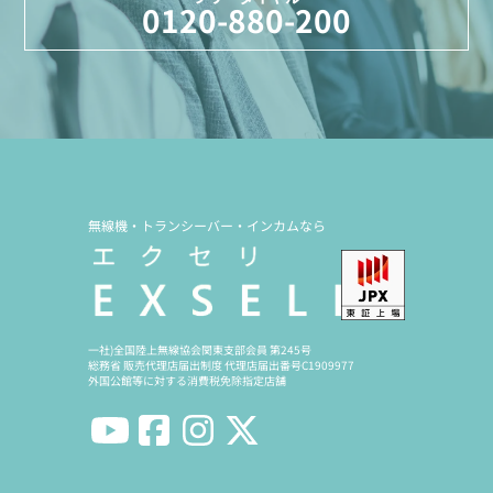
0120-880-200
無線機・トランシーバー・インカムなら
一社)全国陸上無線協会関東支部会員 第245号
総務省 販売代理店届出制度 代理店届出番号C1909977
外国公館等に対する消費税免除指定店舗