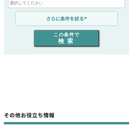
通信距離を選ぶ
さらに条件を絞る
出力を選ぶ
この条件で
検索
同時通話人数を選ぶ
販売
/
レンタル
/
リース
新品
/
中古
生産終了品を含む
フリーワード入力(製品名等)
その他お役立ち情報