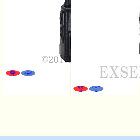
販売
リース
可
可
販売
リース
可
可