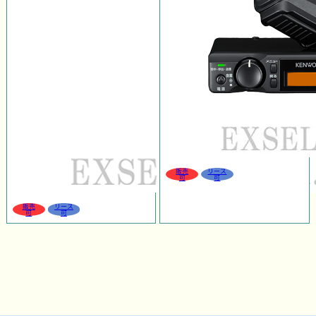
販売
リース
可
可
販売
リース
可
可