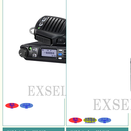
販売
リース
可
可
販売
同等製品
リース
可
レンタル
可