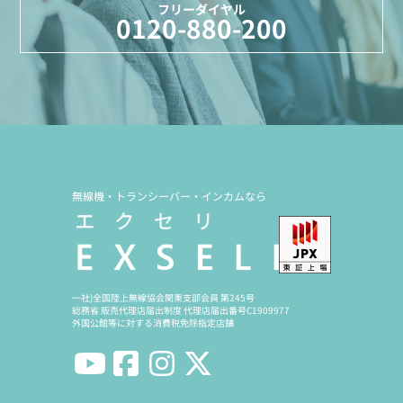
フリーダイヤル
0120-880-200
無線機・トランシーバー・インカムなら
一社)全国陸上無線協会関東支部会員 第245号
総務省 販売代理店届出制度 代理店届出番号C1909977
外国公館等に対する消費税免除指定店舗