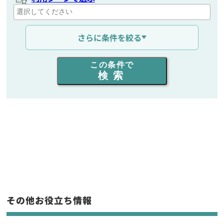
通信距離を選ぶ
さらに条件を絞る
出力を選ぶ
この条件で
検索
同時通話人数を選ぶ
販売
/
レンタル
/
リース
新品
/
中古
生産終了品を含む
フリーワード入力(製品名等)
その他お役立ち情報