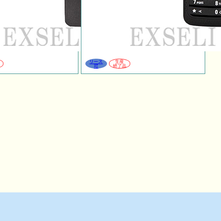
リース
生産
可
終了品