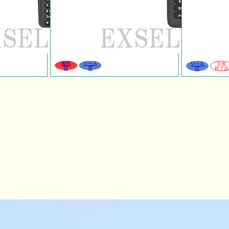
販売
リース
リース
生産
可
可
可
終了品