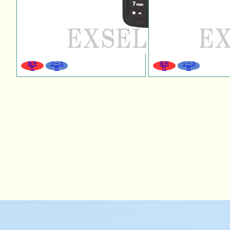
販売
リース
販売
リース
可
可
可
可