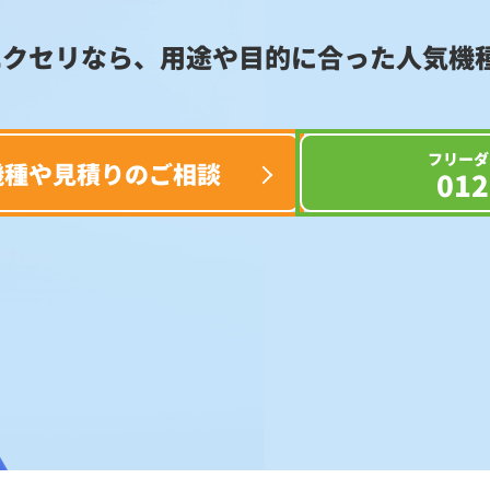
エクセリなら、用途や目的に合った
人気機
フリーダ
機種や見積りのご相談
012