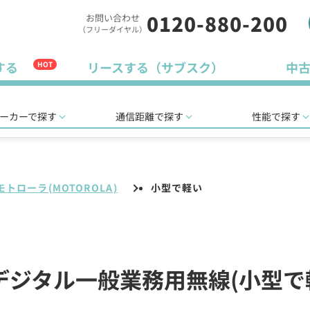
0120-880-200
お問い合わせ
（フリーダイヤル）
する
リースする（サブスク）
中
HOT
ーカーで探す
通信距離で探す
性能で探す
モトローラ(MOTOROLA)
小型で軽い
)のデジタル一般業務用無線(小型