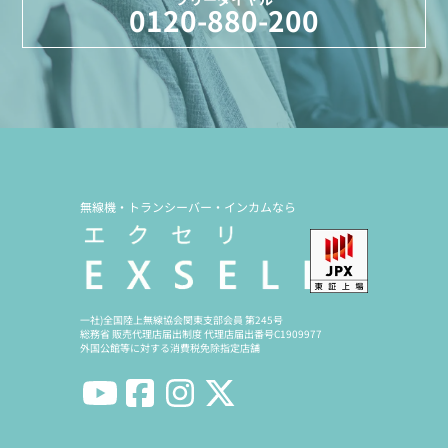
0120-880-200
無線機・トランシーバー・インカムなら
一社)全国陸上無線協会関東支部会員 第245号
総務省 販売代理店届出制度 代理店届出番号C1909977
外国公館等に対する消費税免除指定店舗