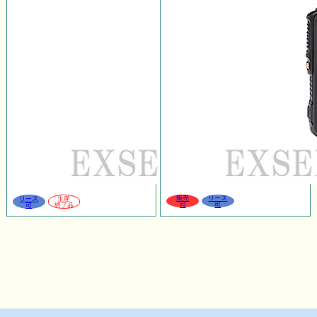
販売
リース
リース
生産
可
可
可
終了品