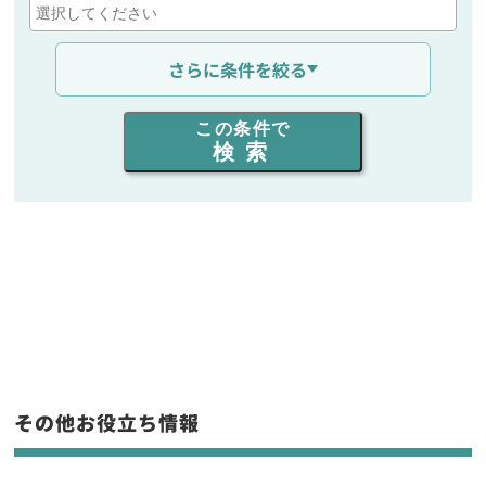
通信距離を選ぶ
さらに条件を絞る
出力を選ぶ
この条件で
検索
同時通話人数を選ぶ
販売
/
レンタル
/
リース
新品
/
中古
生産終了品を含む
フリーワード入力(製品名等)
その他お役立ち情報