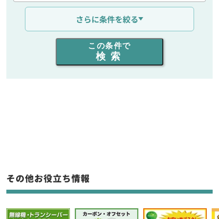
通信距離を選ぶ
さらに条件を絞る
出力を選ぶ
この条件で
検索
同時通話人数を選ぶ
販売
/
レンタル
/
リース
新品
/
中古
生産終了品を含む
フリーワード入力(製品名等)
その他お役立ち情報
選択条件をリセット