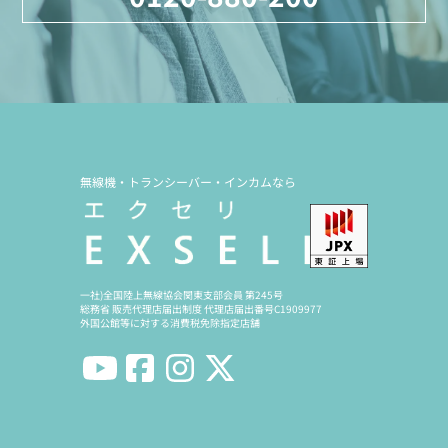
無線機・トランシーバー・インカムなら
一社)全国陸上無線協会関東支部会員 第245号
総務省 販売代理店届出制度 代理店届出番号C1909977
外国公館等に対する消費税免除指定店舗