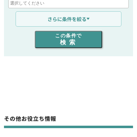
通信距離を選ぶ
さらに条件を絞る
出力を選ぶ
この条件で
検索
同時通話人数を選ぶ
販売
/
レンタル
/
リース
新品
/
中古
生産終了品を含む
フリーワード入力(製品名等)
その他お役立ち情報