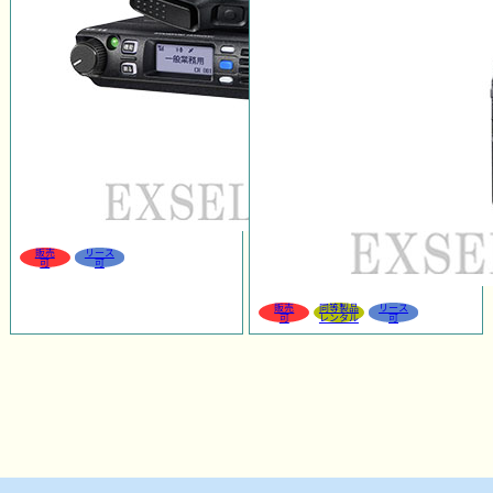
販売
リース
可
可
販売
同等製品
リース
可
レンタル
可