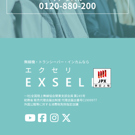
0120-880-200
無線機・トランシーバー・インカムなら
一社)全国陸上無線協会関東支部会員 第245号
総務省 販売代理店届出制度 代理店届出番号C1909977
外国公館等に対する消費税免除指定店舗