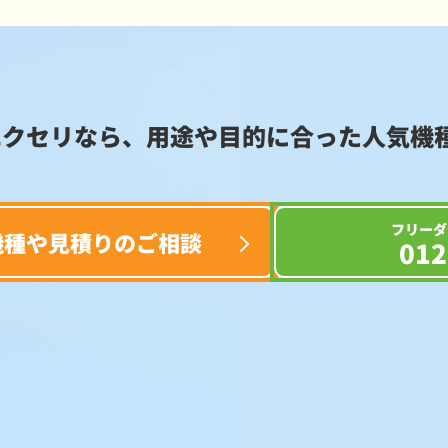
エクセリなら、用途や目的に合った
人気機
フリーダ
機種や見積りのご相談
012