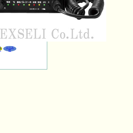
品
リース
ル
可