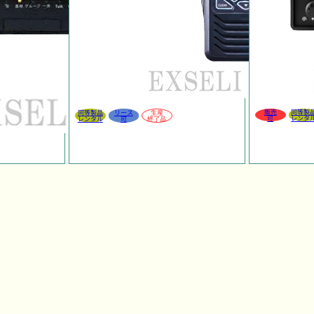
販売
同等製
同等製品
リース
生産
可
レンタ
レンタル
可
終了品