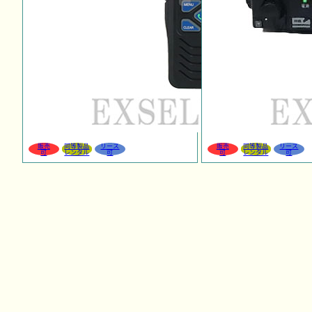
販売
同等製品
リース
販売
同等製品
リース
可
レンタル
可
可
レンタル
可