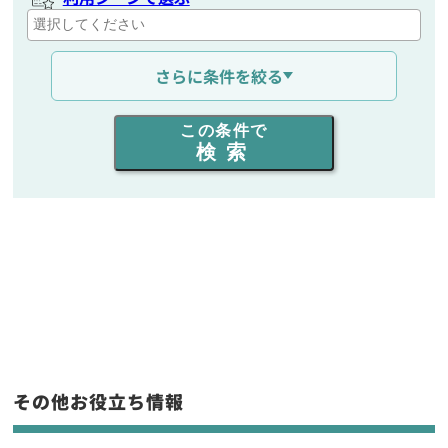
通信距離を選ぶ
さらに条件を絞る
出力を選ぶ
この条件で
検索
同時通話人数を選ぶ
販売
/
レンタル
/
リース
新品
/
中古
生産終了品を含む
フリーワード入力(製品名等)
その他お役立ち情報