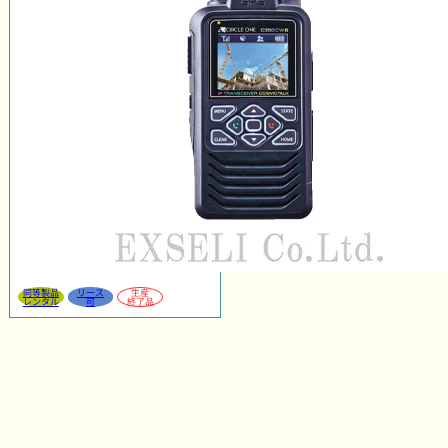
同等製品
リース
生産
レンタル
可
終了品