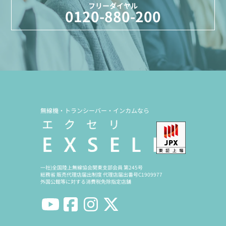
フリーダイヤル
0120-880-200
無線機・トランシーバー・インカムなら
一社)全国陸上無線協会関東支部会員 第245号
総務省 販売代理店届出制度 代理店届出番号C1909977
外国公館等に対する消費税免除指定店舗