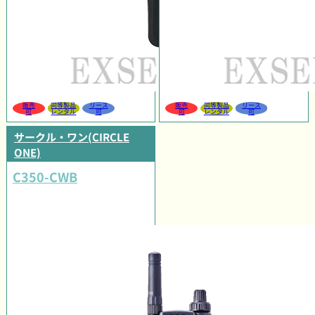
販売
同等製品
リース
販売
同等製品
リース
可
レンタル
可
可
レンタル
可
サークル・ワン(CIRCLE
ONE)
C350-CWB