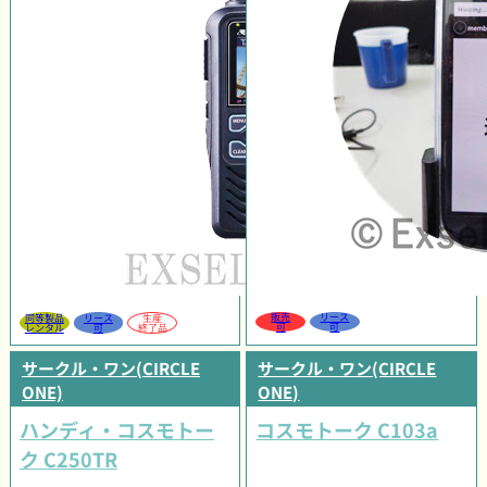
販売
リース
同等製品
リース
生産
可
可
レンタル
可
終了品
サークル・ワン(CIRCLE
サークル・ワン(CIRCLE
ONE)
ONE)
ハンディ・コスモトー
コスモトーク C103a
ク C250TR