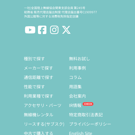
一社)全国陸上無線協会関東支部会員 第245号
総務省 販売代理店届出制度 代理店届出番号C1909977
外国公館等に対する消費税免除指定店舗
種別で探す
無料お試し
メーカーで探す
利用事例
通信距離で探す
コラム
性能で探す
用語集
利用業種で探す
会社案内
アクセサリ・パーツ
IR情報
無線機レンタル
特定商取引法表記
リースする(サブスク)
プライバシーポリシー
中古で購入する
English Site