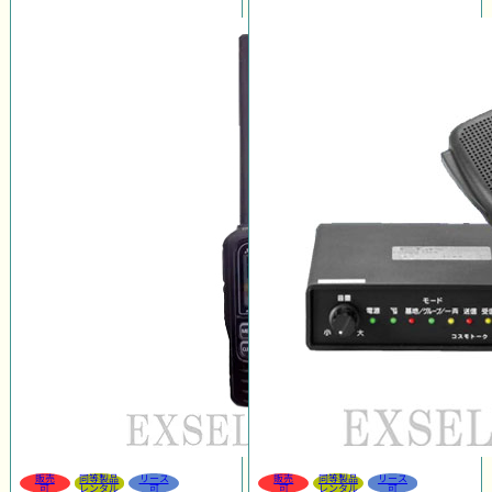
販売
同等製品
リース
販売
同等製品
リース
可
レンタル
可
可
レンタル
可