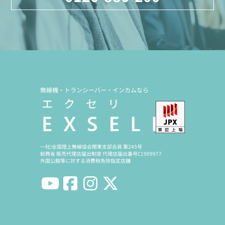
無線機・トランシーバー・インカムなら
一社)全国陸上無線協会関東支部会員 第245号
総務省 販売代理店届出制度 代理店届出番号C1909977
外国公館等に対する消費税免除指定店舗