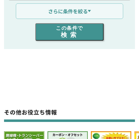
通信距離を選ぶ
さらに条件を絞る
出力を選ぶ
この条件で
検索
同時通話人数を選ぶ
販売
/
レンタル
/
リース
新品
/
中古
生産終了品を含む
フリーワード入力(製品名等)
その他お役立ち情報
選択条件をリセット