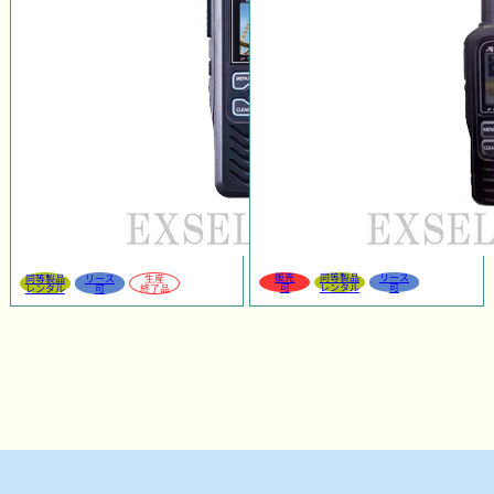
販売
同等製品
リース
同等製品
リース
生産
可
レンタル
可
レンタル
可
終了品