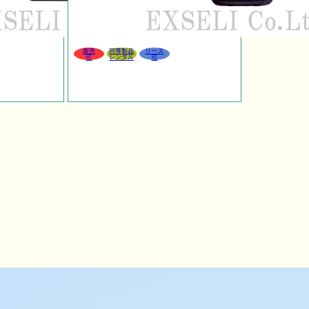
販売
同等製品
リース
可
レンタル
可