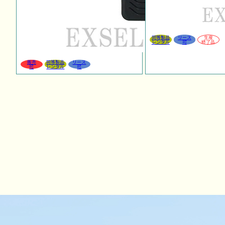
同等製品
リース
生産
レンタル
可
終了品
販売
同等製品
リース
可
レンタル
可