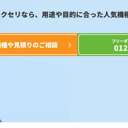
エクセリなら、用途や目的に合った
人気機
フリーダ
機種や見積りのご相談
012