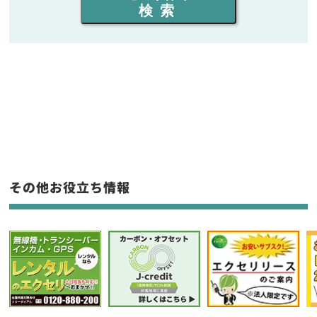
検索
同時通話人数を選ぶ
販売
/
レンタル
/
リース
新品
/
中古
生産終了品を含む
フリーワード入力(製品名等)
その他お役立ち情報
選択条件をリセット