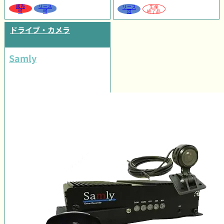
販売
リース
リース
生産
可
可
可
終了品
ドライブ・カメラ
Samly