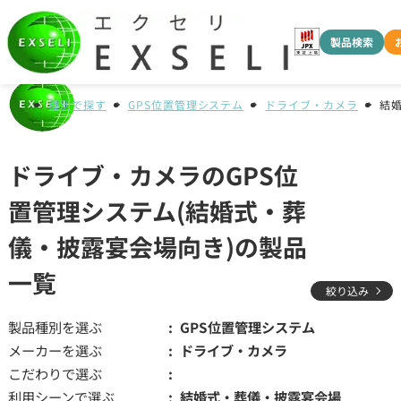
製品検索
種別で探す
GPS位置管理システム
ドライブ・カメラ
結
ドライブ・カメラのGPS位
置管理システム(結婚式・葬
儀・披露宴会場向き)の製品
一覧
絞り込み
製品種別を選ぶ
GPS位置管理システム
メーカーを選ぶ
ドライブ・カメラ
こだわりで選ぶ
利用シーンで選ぶ
結婚式・葬儀・披露宴会場