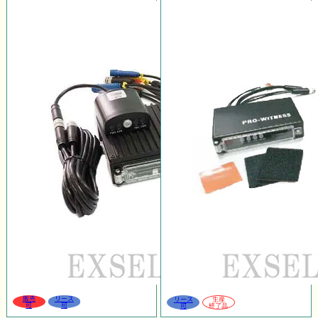
販売
リース
リース
生産
可
可
可
終了品