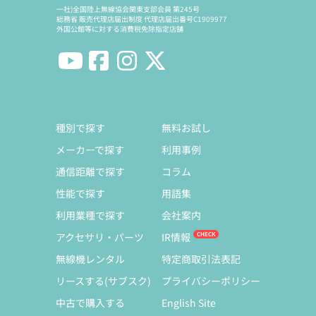
一社)全国陸上無線協会関東支部会員 第245号
総務省 販売代理店届出制度 代理店届出番号C1909977
外国公館等に対する消費税免除指定店舗
種別で探す
無料お試し
メーカーで探す
利用事例
通信距離で探す
コラム
性能で探す
用語集
利用業種で探す
会社案内
アクセサリ・パーツ
IR情報
無線機レンタル
特定商取引法表記
リースする(サブスク)
プライバシーポリシー
中古で購入する
English Site