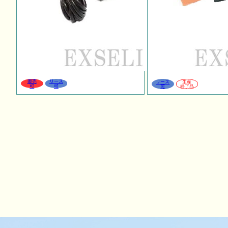
販売
リース
リース
生産
可
可
可
終了品