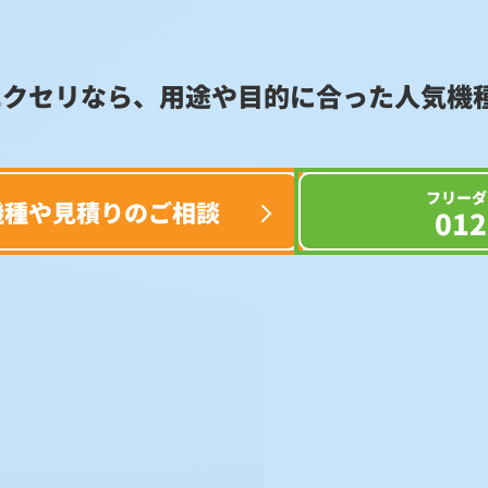
エクセリなら、用途や目的に合った
人気機
フリーダ
機種や見積りのご相談
012