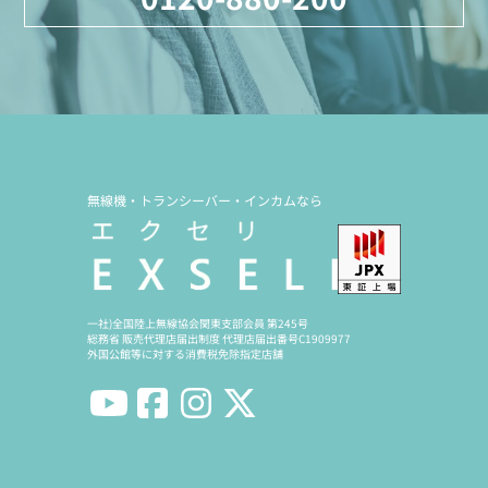
無線機・トランシーバー・インカムなら
一社)全国陸上無線協会関東支部会員 第245号
総務省 販売代理店届出制度 代理店届出番号C1909977
外国公館等に対する消費税免除指定店舗