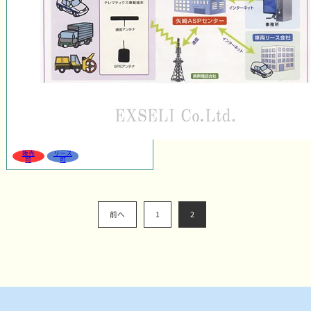
販売
リース
可
可
前へ
1
2