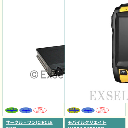
レンタル
リース
生産
同等製品
リース
生産
可
可
終了品
レンタル
可
終了品
サークル・ワン(CIRCLE
モバイルクリエイト