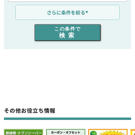
通信距離を選ぶ
さらに条件を絞る
出力を選ぶ
この条件で
検索
同時通話人数を選ぶ
販売
/
レンタル
/
リース
新品
/
中古
生産終了品を含む
フリーワード入力(製品名等)
その他お役立ち情報
選択条件をリセット