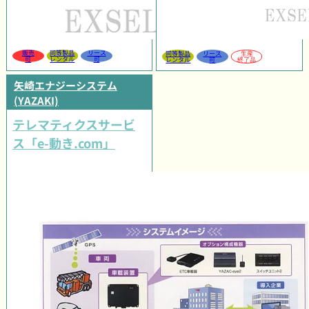
販売
同等製品
リース
同等製品
リース
生産
可
レンタル
可
レンタル
可
終了品
矢崎エナジーシステム
(YAZAKI)
テレマティクスサービ
ス「e-動き.com」