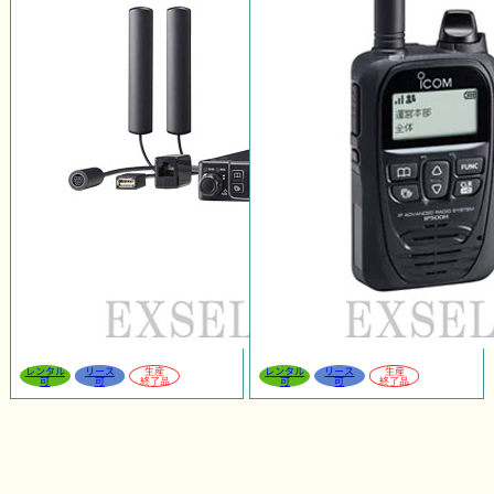
レンタル
リース
生産
レンタル
リース
生産
可
可
終了品
可
可
終了品