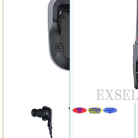
販売
同等製品
リース
可
レンタル
可