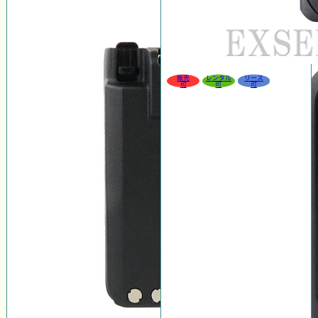
販売
レンタル
リース
可
可
可