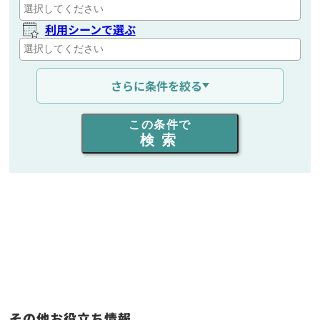
利用シーンで選ぶ
通信距離を選ぶ
さらに条件を絞る
出力を選ぶ
この条件で
検索
同時通話人数を選ぶ
販売
/
レンタル
/
リース
新品
/
中古
生産終了品を含む
フリーワード入力(製品名等)
その他お役立ち情報