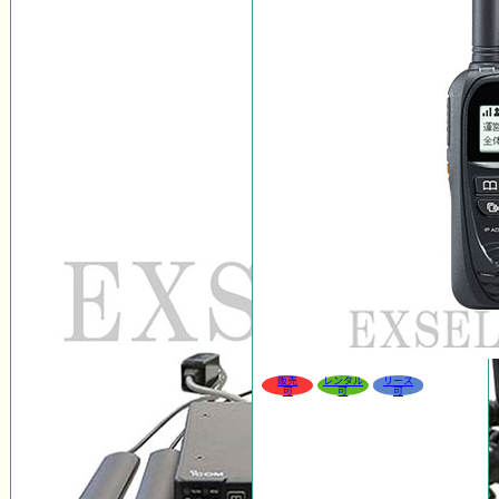
販売
レンタル
リース
可
可
可