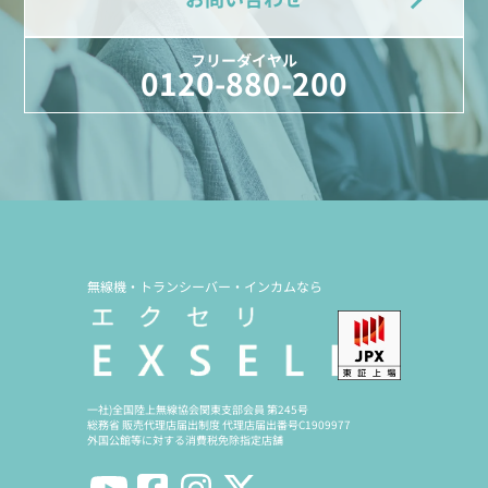
フリーダイヤル
0120-880-200
無線機・トランシーバー・インカムなら
一社)全国陸上無線協会関東支部会員 第245号
総務省 販売代理店届出制度 代理店届出番号C1909977
外国公館等に対する消費税免除指定店舗