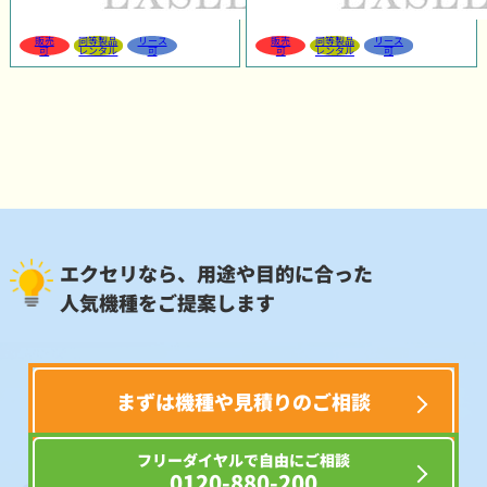
販売
同等製品
リース
販売
同等製品
リース
可
レンタル
可
可
レンタル
可
エクセリなら、用途や目的に合った
人気機種をご提案します
まずは機種や見積りのご相談
フリーダイヤルで自由にご相談
0120-880-200