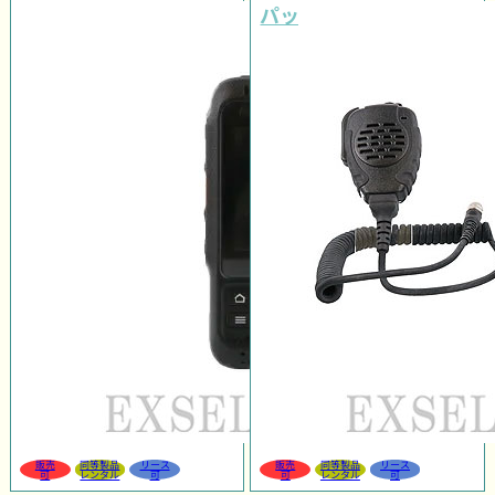
パッケージ
販売
同等製品
リース
販売
同等製品
リース
可
レンタル
可
可
レンタル
可