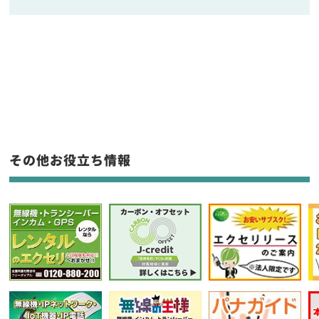
販売
/
レンタル
/
リース
新品
/
中古
生産終了品を含む
フリーワード入力(製品名等)
その他お役立ち情報
選択条件をリセット