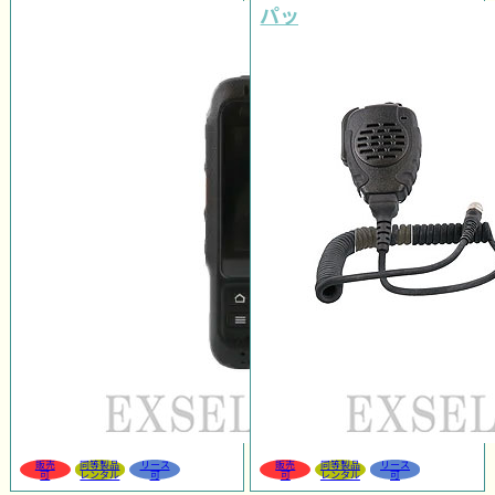
パッケージ
販売
同等製品
リース
販売
同等製品
リース
可
レンタル
可
可
レンタル
可