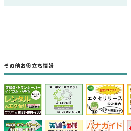
販売
/
レンタル
/
リース
新品
/
中古
生産終了品を含む
フリーワード入力(製品名等)
その他お役立ち情報
選択条件をリセット