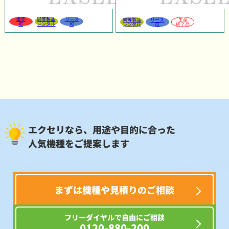
販売
同等製品
リース
同等製品
リース
生産
可
レンタル
可
レンタル
可
終了品
エクセリなら、用途や目的に合った
人気機種をご提案します
まずは機種や見積りのご相談
フリーダイヤルで自由にご相談
0120-880-200