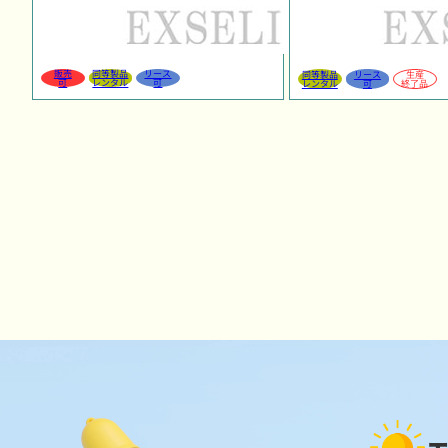
販売
同等製品
リース
同等製品
リース
生産
可
レンタル
可
レンタル
可
終了品