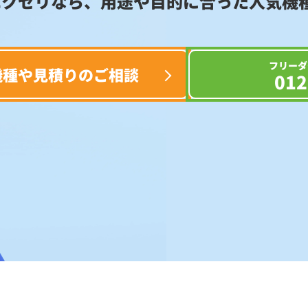
エクセリなら、用途や目的に合った
人気機
フリーダ
機種や見積りのご相談
012