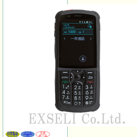
同等製品
リース
生産
レンタル
可
終了品