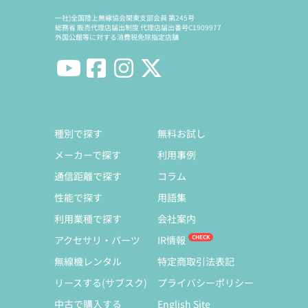
一社)全国陸上無線協会関東支部会員 第245号
総務省 販売代理店届出制度 代理店届出番号C1909977
外国公館等に対する消費税免除指定店舗
種別で探す
無料お試し
メーカーで探す
利用事例
通信距離で探す
コラム
性能で探す
用語集
利用業種で探す
会社案内
アクセサリ・パーツ
IR情報
無線機レンタル
特定商取引法表記
リースする(サブスク)
プライバシーポリシー
中古で購入する
English Site