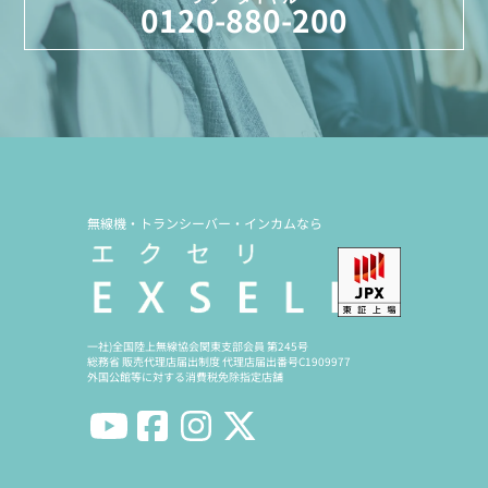
0120-880-200
無線機・トランシーバー・インカムなら
一社)全国陸上無線協会関東支部会員 第245号
総務省 販売代理店届出制度 代理店届出番号C1909977
外国公館等に対する消費税免除指定店舗