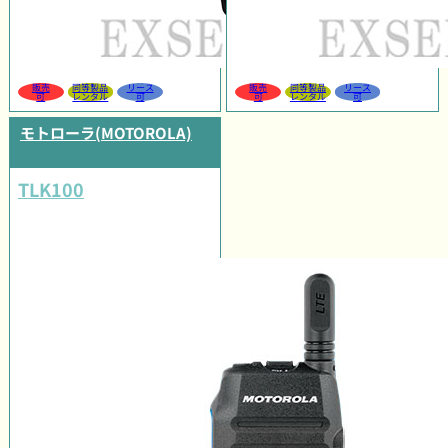
販売
同等製品
リース
販売
同等製品
リース
可
レンタル
可
可
レンタル
可
モトローラ(MOTOROLA)
TLK100