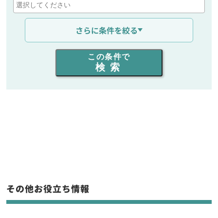
通信距離を選ぶ
さらに条件を絞る
出力を選ぶ
この条件で
検索
同時通話人数を選ぶ
販売
/
レンタル
/
リース
新品
/
中古
生産終了品を含む
フリーワード入力(製品名等)
その他お役立ち情報