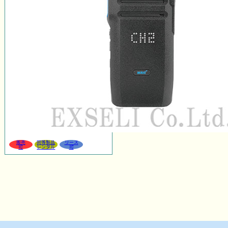
販売
同等製品
リース
可
レンタル
可