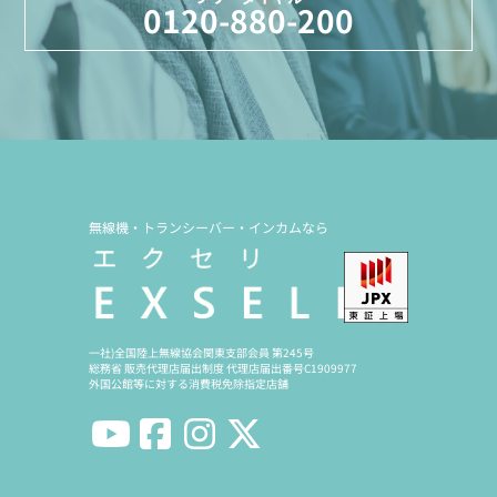
0120-880-200
無線機・トランシーバー・インカムなら
一社)全国陸上無線協会関東支部会員 第245号
総務省 販売代理店届出制度 代理店届出番号C1909977
外国公館等に対する消費税免除指定店舗