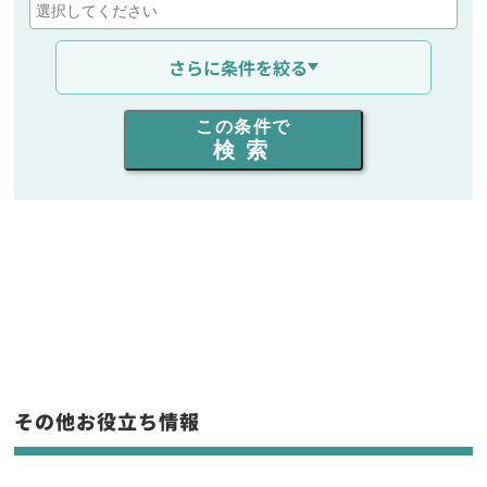
通信距離を選ぶ
さらに条件を絞る
出力を選ぶ
この条件で
検索
同時通話人数を選ぶ
販売
/
レンタル
/
リース
新品
/
中古
生産終了品を含む
フリーワード入力(製品名等)
その他お役立ち情報