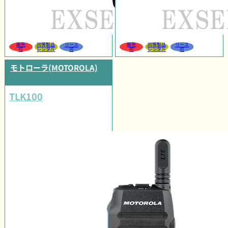
販売
同等製品
リース
販売
同等製品
リース
可
レンタル
可
可
レンタル
可
モトローラ(MOTOROLA)
TLK100