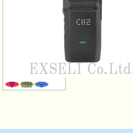
販売
同等製品
リース
可
レンタル
可