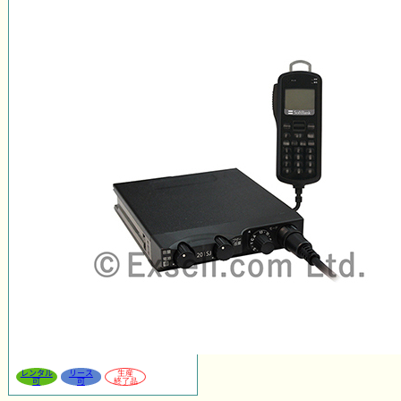
レンタル
リース
生産
可
可
終了品