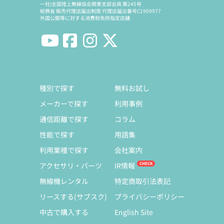
一社)全国陸上無線協会関東支部会員 第245号
総務省 販売代理店届出制度 代理店届出番号C1909977
外国公館等に対する消費税免除指定店舗
種別で探す
無料お試し
メーカーで探す
利用事例
通信距離で探す
コラム
性能で探す
用語集
利用業種で探す
会社案内
アクセサリ・パーツ
IR情報
無線機レンタル
特定商取引法表記
リースする(サブスク)
プライバシーポリシー
中古で購入する
English Site