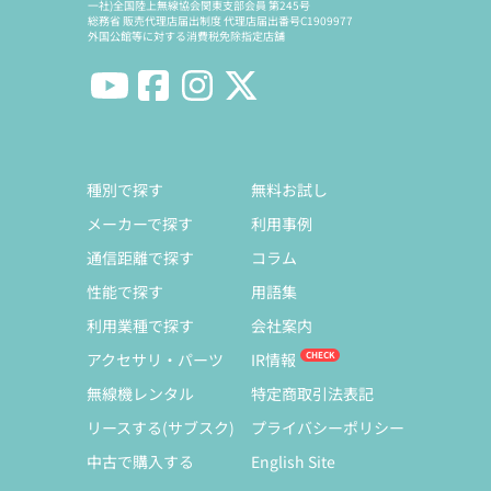
一社)全国陸上無線協会関東支部会員 第245号
総務省 販売代理店届出制度 代理店届出番号C1909977
外国公館等に対する消費税免除指定店舗
種別で探す
無料お試し
メーカーで探す
利用事例
通信距離で探す
コラム
性能で探す
用語集
利用業種で探す
会社案内
アクセサリ・パーツ
IR情報
無線機レンタル
特定商取引法表記
リースする(サブスク)
プライバシーポリシー
中古で購入する
English Site