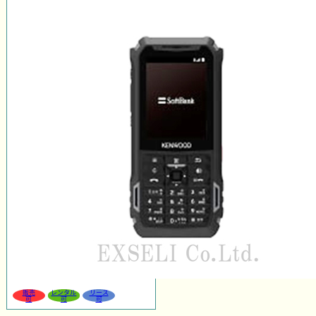
販売
レンタル
リース
可
可
可