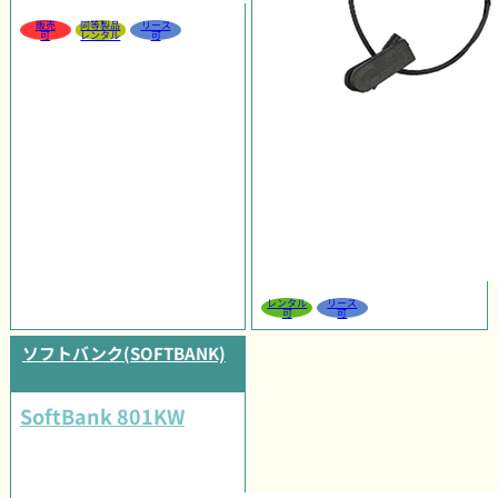
販売
同等製品
リース
可
レンタル
可
レンタル
リース
可
可
ソフトバンク(SOFTBANK)
SoftBank 801KW